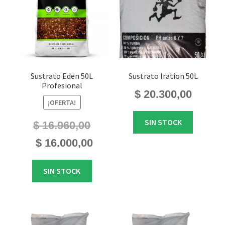
Sustrato Eden 50L
Sustrato Iration 50L
Profesional
$
20.300,00
¡OFERTA!
SIN STOCK
$
16.960,00
El
El
$
16.000,00
precio
precio
original
actual
SIN STOCK
era:
es:
$ 16.960,00.
$ 16.000,00.