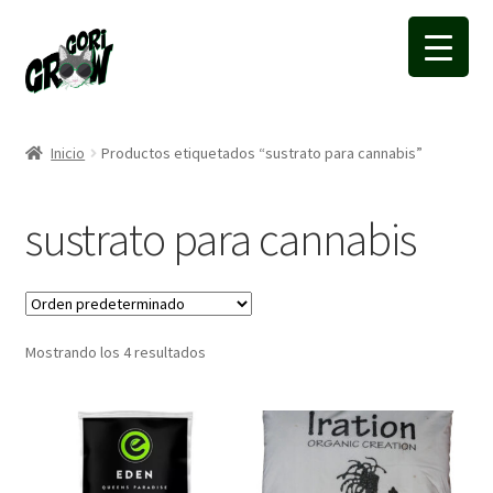
Ir
Ir
a
a
la
la
navegación
página
Inicio
Productos etiquetados “sustrato para cannabis”
sustrato para cannabis
Mostrando los 4 resultados