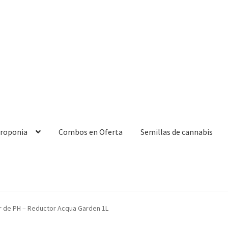
droponia
Combos en Oferta
Semillas de cannabis
 de PH – Reductor Acqua Garden 1L