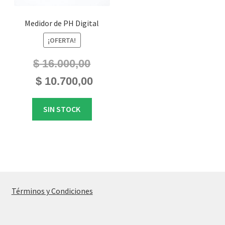
Medidor de PH Digital
¡OFERTA!
$
16.000,00
El
El
$
10.700,00
precio
precio
original
actual
SIN STOCK
era:
es:
$ 16.000,00.
$ 10.700,00.
Términos y Condiciones