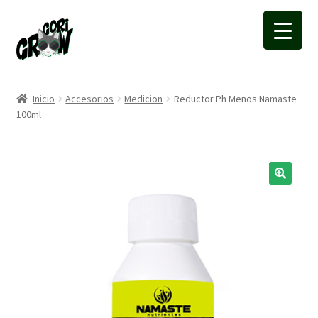
Ir
Ir
a
a
la
la
navegación
página
Inicio
Accesorios
Medicion
Reductor Ph Menos Namaste
100ml