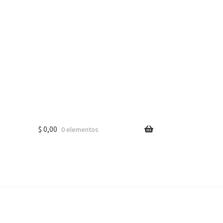
$
0,00
0 elementos