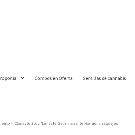
droponia
Combos en Oferta
Semillas de cannabis
miento
Clonaste 30cc Namaste Gel Enraizante Hormona Esquejes