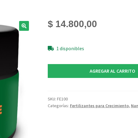
$
14.800,00
1 disponibles
Clonaste
AGREGAR AL CARRITO
30cc
Namaste
Gel
Enraizante
SKU:
FE100
Categorías:
Fertilizantes para Crecimiento
,
Na
Hormona
Esquejes
cantidad