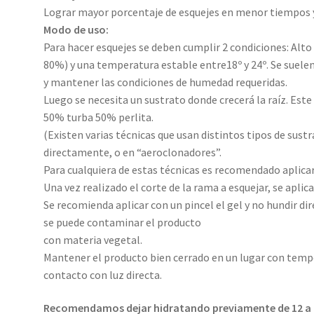
Lograr mayor porcentaje de esquejes en menor tiempos y
Modo de uso:
Para hacer esquejes se deben cumplir 2 condiciones: Alt
80%) y una temperatura estable entre18º y 24º. Se suelen
y mantener las condiciones de humedad requeridas.
Luego se necesita un sustrato donde crecerá la raíz. Est
50% turba 50% perlita.
(Existen varias técnicas que usan distintos tipos de sust
directamente, o en “aeroclonadores”.
Para cualquiera de estas técnicas es recomendado aplic
Una vez realizado el corte de la rama a esquejar, se aplica
Se recomienda aplicar con un pincel el gel y no hundir dir
se puede contaminar el producto
con materia vegetal.
Mantener el producto bien cerrado en un lugar con temper
contacto con luz directa.
Recomendamos dejar hidratando previamente de 12 a 24