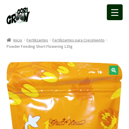
Ir
Ir
a
a
la
la
navegación
página
Inicio
Fertilizantes
Fertilizantes para Crecimiento
Powder Feeding Short Flowering 125g