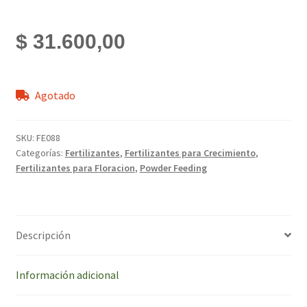
$
31.600,00
Agotado
SKU:
FE088
Categorías:
Fertilizantes
,
Fertilizantes para Crecimiento
,
Fertilizantes para Floracion
,
Powder Feeding
Descripción
Información adicional