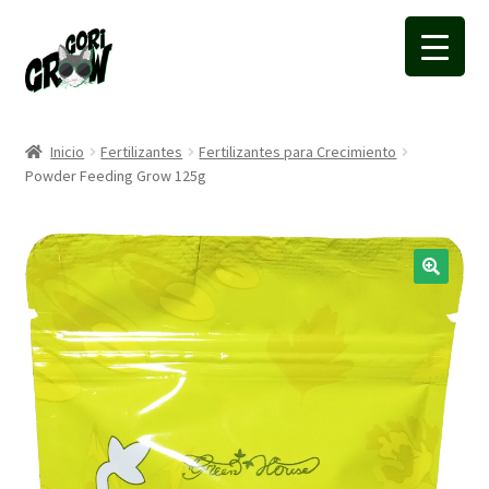
Ir
Ir
a
a
la
la
navegación
página
Inicio
Fertilizantes
Fertilizantes para Crecimiento
Powder Feeding Grow 125g