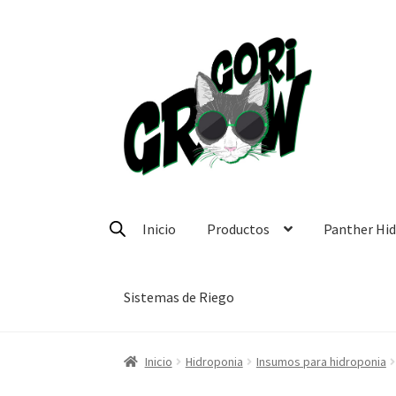
Ir
Ir
a
a
la
la
navegación
página
Inicio
Productos
Panther Hi
Sistemas de Riego
Inicio
Hidroponia
Insumos para hidroponia