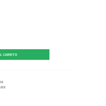
L CARRITO
ia
sora