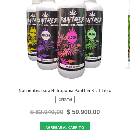
Nutrientes para Hidroponia Panther Kit 1 Litro
¡OFERTA!
El
El
$
62.040,00
$
59.900,00
precio
precio
original
actual
AGREGAR AL CARRITO
era:
es: