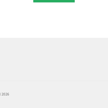
$ 62.040,00.
$ 59.900,00.
l 2026