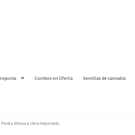
droponia
Combos en Oferta
Semillas de cannabis
Piedra difusora 10cm Importada