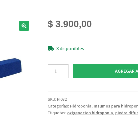
$
3.900,00
8 disponibles
Piedra
AGREGAR A
difusora
10cm
Importada
cantidad
SKU:
HI032
Categorías:
Hidroponia
,
Insumos para hidropon
Etiquetas:
oxigenacion hidroponia
,
piedra difu