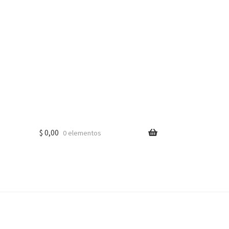
$
0,00
0 elementos