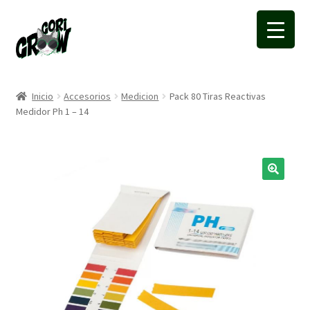
Ir
Ir
a
a
la
la
navegación
página
Inicio
Accesorios
Medicion
Pack 80 Tiras Reactivas
Medidor Ph 1 – 14