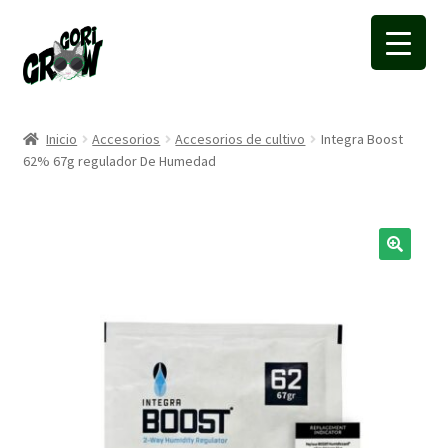
Ir
Ir
a
a
la
la
navegación
página
Inicio
Accesorios
Accesorios de cultivo
Integra Boost
62% 67g regulador De Humedad