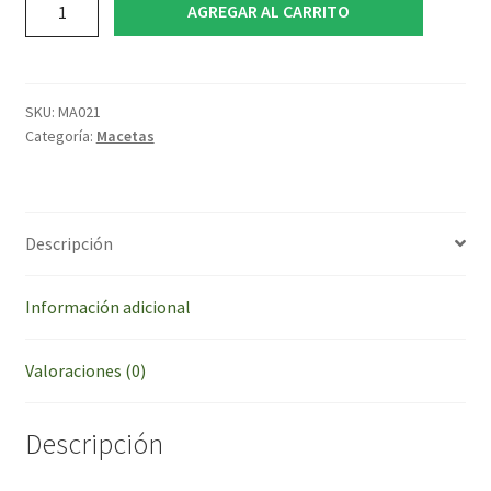
AGREGAR AL CARRITO
Plastico
Soplado
7L
cantidad
SKU:
MA021
Categoría:
Macetas
Descripción
Información adicional
Valoraciones (0)
Descripción