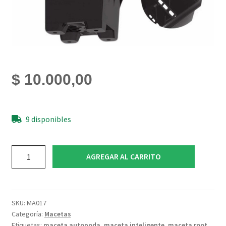
$
10.000,00
9 disponibles
Maceta
AGREGAR AL CARRITO
Root
House
10L
cantidad
SKU:
MA017
Categoría:
Macetas
Etiquetas:
maceta autopoda
,
maceta inteligente
,
maceta root