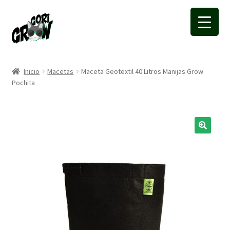
Ir
Ir
a
a
la
la
navegación
página
Inicio
Macetas
Maceta Geotextil 40 Litros Manijas Grow
Pochita