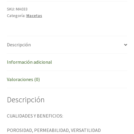
Litros
Manijas
SKU:
MA033
Categoría:
Macetas
Grow
Pochita
cantidad
Descripción
Información adicional
Valoraciones (0)
Descripción
CUALIDADES Y BENEFICIOS:
POROSIDAD, PERMEABILIDAD, VERSATILIDAD