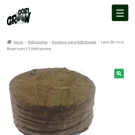
Ir
Ir
a
a
la
la
navegación
página
Inicio
Hidroponia
Insumos para hidroponia
Lana de roca
Bioproyect S Hidroponia