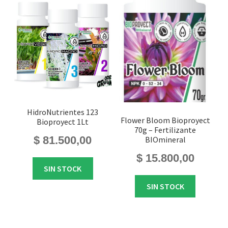
HidroNutrientes 123
Flower Bloom Bioproyect
Bioproyect 1Lt
70g – Fertilizante
$
81.500,00
BIOmineral
$
15.800,00
SIN STOCK
SIN STOCK