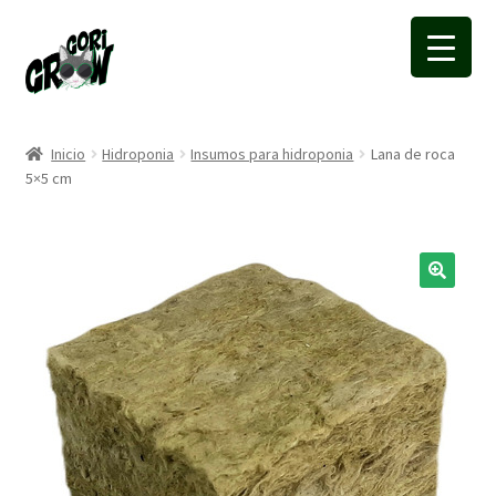
Ir
Ir
a
a
la
la
navegación
página
Inicio
Hidroponia
Insumos para hidroponia
Lana de roca
5×5 cm