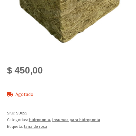
$
450,00
Agotado
SKU:
SU055
Categorías:
Hidroponia
,
Insumos para hidroponia
Etiqueta:
lana de roca