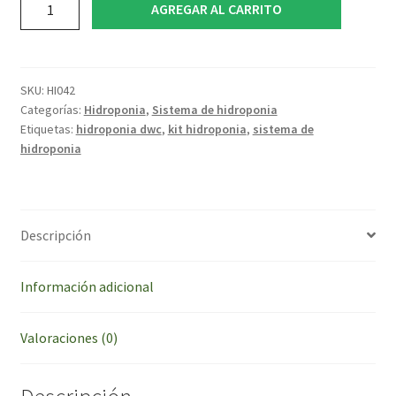
AGREGAR AL CARRITO
Hidroponico
Balde
20L
N10
SKU:
HI042
Duo
Categorías:
Hidroponia
,
Sistema de hidroponia
Etiquetas:
hidroponia dwc
,
kit hidroponia
,
sistema de
cantidad
hidroponia
Descripción
Información adicional
Valoraciones (0)