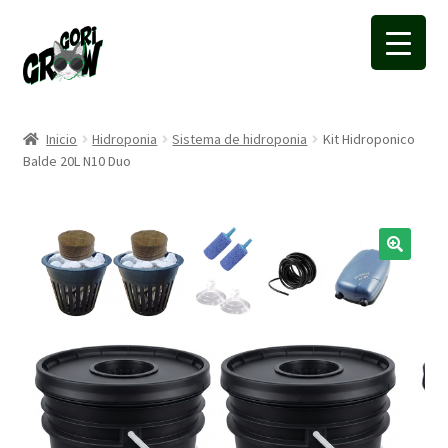
Ir
Ir
a
a
la
la
navegación
página
Inicio
Hidroponia
Sistema de hidroponia
Kit Hidroponico
Balde 20L N10 Duo