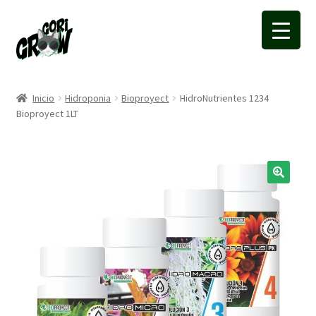
Ir
Ir
a
a
la
la
navegación
página
Inicio
Hidroponia
Bioproyect
HidroNutrientes 1234
Bioproyect 1LT