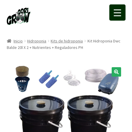
Ir
Ir
a
a
la
la
navegación
página
Inicio
Hidroponia
Kits de hidroponia
Kit Hidroponia Dwc
Balde 20l X 2 + Nutrientes + Reguladores PH