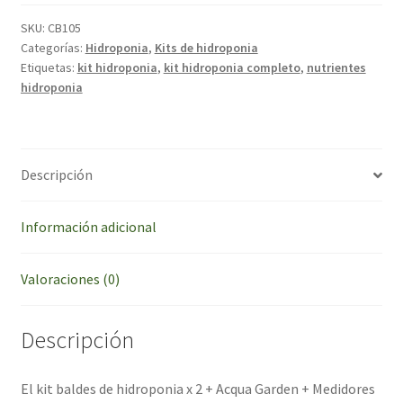
Balde
20l
SKU:
CB105
X
Categorías:
Hidroponia
,
Kits de hidroponia
Etiquetas:
kit hidroponia
,
kit hidroponia completo
,
nutrientes
2
hidroponia
+
Nutrientes
+
Reguladores
Descripción
PH
cantidad
Información adicional
Valoraciones (0)
Descripción
El kit baldes de hidroponia x 2 + Acqua Garden + Medidores