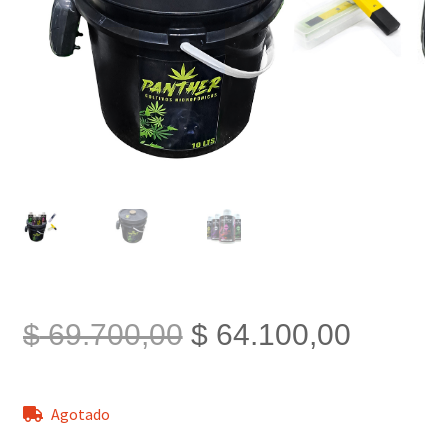
El
El
$
69.700,00
$
64.100,00
precio
precio
Agotado
original
actual