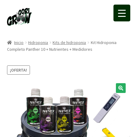
Ir
Ir
a
a
la
la
navegación
página
Inicio
Hidroponia
Kits de hidroponia
Kit Hidroponia
Completo Panther 10 + Nutrientes + Medidores
¡OFERTA!