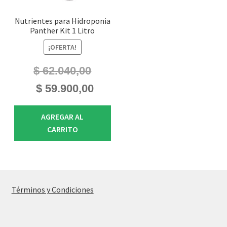
Nutrientes para Hidroponia
Panther Kit 1 Litro
¡OFERTA!
$
62.040,00
El
El
$
59.900,00
precio
precio
original
actual
AGREGAR AL
era:
es:
CARRITO
$ 62.040,00.
$ 59.900,00.
Términos y Condiciones