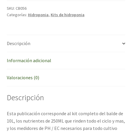
era:
es:
SKU:
CB056
Categorías:
Hidroponia
,
Kits de hidroponia
$ 69.700,00.
$ 64.10
Descripción
Información adicional
Valoraciones (0)
Descripción
Esta publicación corresponde al kit completo del balde de
10L, los nutrientes de 250ML que rinden todo el ciclo y mas,
y los medidores de PH / EC necesarios para todo cultivo