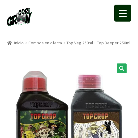
Ir
Ir
a
a
la
la
navegación
página
Inicio
Combos en oferta
Top Veg 250ml + Top Deeper 250ml