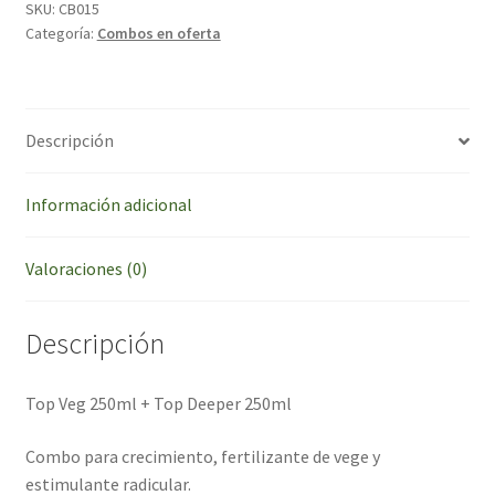
Top
SKU:
CB015
Categoría:
Combos en oferta
Deeper
250ml
cantidad
Descripción
Información adicional
Valoraciones (0)
Descripción
Top Veg 250ml + Top Deeper 250ml
Combo para crecimiento, fertilizante de vege y
estimulante radicular.