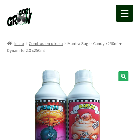
Ir
Ir
a
a
la
la
navegación
página
Inicio
Combos en oferta
Mantra Sugar Candy x250ml +
Dynamite 2.0 x250ml