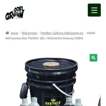
Ir
Ir
a
a
la
la
navegación
página
Inicio
Hidroponia
Panther Cultivos Hidroponicos
Balde
Hidroponia dwc Panther 20L + Nutrientes Kawsay 500ml