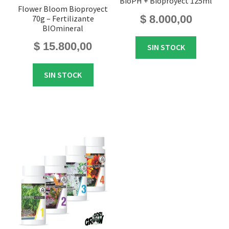
BioPH + Bioproyect 125ml
Flower Bloom Bioproyect
$
8.000,00
70g – Fertilizante
BIOmineral
$
15.800,00
SIN STOCK
SIN STOCK