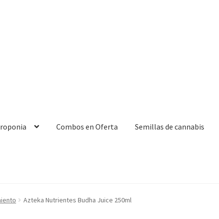
droponia
Combos en Oferta
Semillas de cannabis
miento
Azteka Nutrientes Budha Juice 250ml