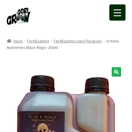
Ir
Ir
a
a
la
la
navegación
página
Inicio
Fertilizantes
Fertilizantes para Floracion
Azteka
Nutrientes Black Magic 250ml