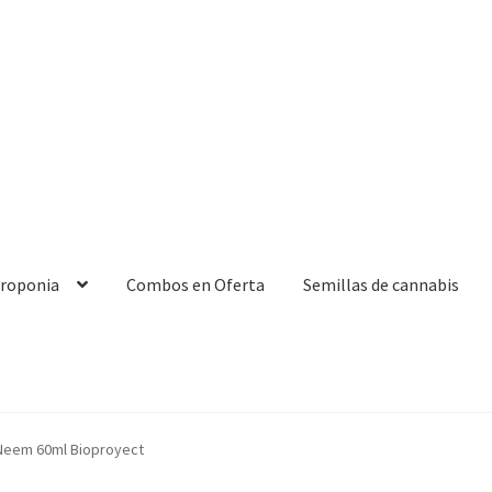
droponia
Combos en Oferta
Semillas de cannabis
Neem 60ml Bioproyect