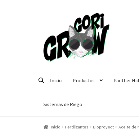
Ir
Ir
a
a
la
la
navegación
página
Inicio
Productos
Panther Hi
Sistemas de Riego
Inicio
Fertilizantes
Bioproyect
Aceite de 