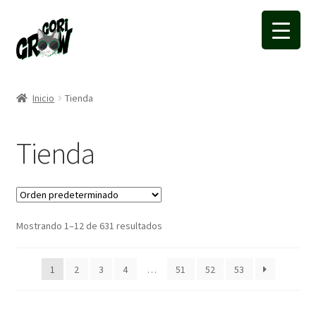
Ir
Ir
a
a
la
la
navegación
página
Inicio
Tienda
Tienda
Mostrando 1–12 de 631 resultados
1
2
3
4
…
51
52
53