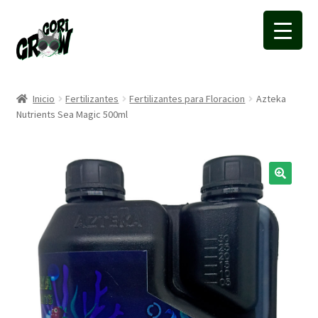
Ir
Ir
a
a
la
la
navegación
página
Inicio
Fertilizantes
Fertilizantes para Floracion
Azteka
Nutrients Sea Magic 500ml