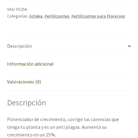
Magic
500ml
SKU:
FE256
Categorías:
Azteka
,
Fertilizantes
,
Fertilizantes para Floracion
cantidad
Descripción
Información adicional
Valoraciones (0)
Descripción
Potenciador de crecimiento, corrige las carencias que
tenga tu planta y es un anti plagas. Aumenta su
crecimiento en un 25%.