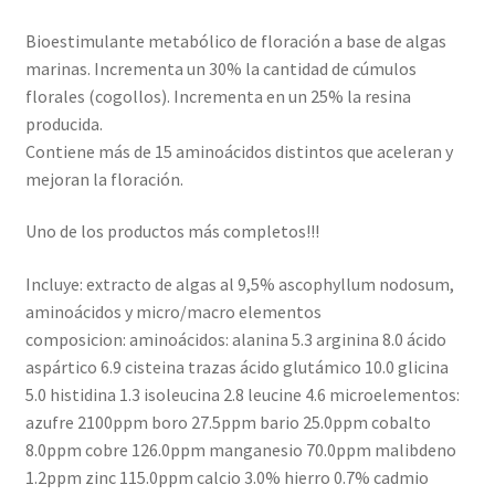
Bioestimulante metabólico de floración a base de algas
marinas. Incrementa un 30% la cantidad de cúmulos
florales (cogollos). Incrementa en un 25% la resina
producida.
Contiene más de 15 aminoácidos distintos que aceleran y
mejoran la floración.
Uno de los productos más completos!!!
Incluye: extracto de algas al 9,5% ascophyllum nodosum,
aminoácidos y micro/macro elementos
composicion: aminoácidos: alanina 5.3 arginina 8.0 ácido
aspártico 6.9 cisteina trazas ácido glutámico 10.0 glicina
5.0 histidina 1.3 isoleucina 2.8 leucine 4.6 microelementos:
azufre 2100ppm boro 27.5ppm bario 25.0ppm cobalto
8.0ppm cobre 126.0ppm manganesio 70.0ppm malibdeno
1.2ppm zinc 115.0ppm calcio 3.0% hierro 0.7% cadmio