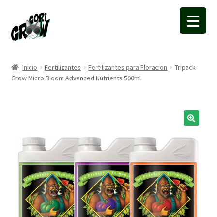
Ir
Ir
a
a
la
la
navegación
página
Inicio
Fertilizantes
Fertilizantes para Floracion
Tripack
Grow Micro Bloom Advanced Nutrients 500ml