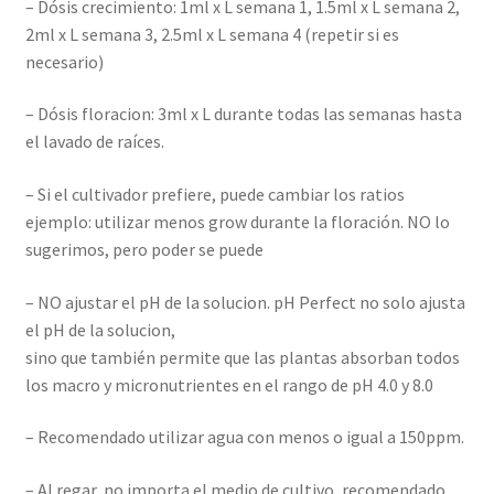
– Dósis crecimiento: 1ml x L semana 1, 1.5ml x L semana 2,
2ml x L semana 3, 2.5ml x L semana 4 (repetir si es
necesario)
– Dósis floracion: 3ml x L durante todas las semanas hasta
el lavado de raíces.
– Si el cultivador prefiere, puede cambiar los ratios
ejemplo: utilizar menos grow durante la floración. NO lo
sugerimos, pero poder se puede
– NO ajustar el pH de la solucion. pH Perfect no solo ajusta
el pH de la solucion,
sino que también permite que las plantas absorban todos
los macro y micronutrientes en el rango de pH 4.0 y 8.0
– Recomendado utilizar agua con menos o igual a 150ppm.
– Al regar, no importa el medio de cultivo, recomendado