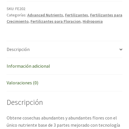
Bloom
Advanced
SKU:
FE202
Categorías:
Advanced Nutrients
,
Fertilizantes
,
Fertilizantes para
Nutrients
Crecimiento
,
Fertilizantes para Floracion
,
Hidroponia
500ml
cantidad
Descripción
Información adicional
Valoraciones (0)
Descripción
Obtene cosechas abundantes y abundantes flores con el
único nutriente base de 3 partes mejorado con tecnología