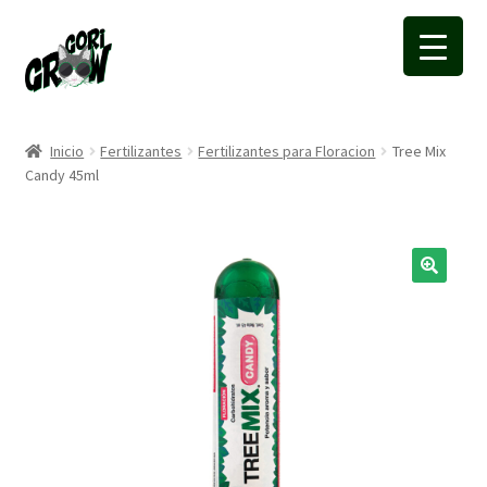
Ir
Ir
a
a
la
la
navegación
página
Inicio
Fertilizantes
Fertilizantes para Floracion
Tree Mix
Candy 45ml