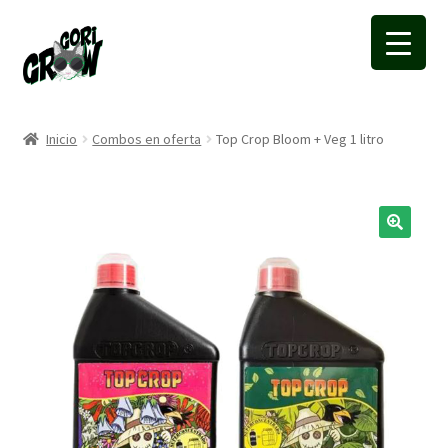
Ir
Ir
a
a
la
la
navegación
página
Inicio
Combos en oferta
Top Crop Bloom + Veg 1 litro