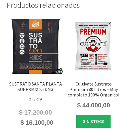
Productos relacionados
SUSTRATO SANTA PLANTA
Cultivate Sustrato
SUPERMIX 25 DM3
Premium 80 Litros – Muy
completo 100% Organico!
¡OFERTA!
$
44.000,00
$
17.200,00
El
El
SIN STOCK
$
16.100,00
precio
precio