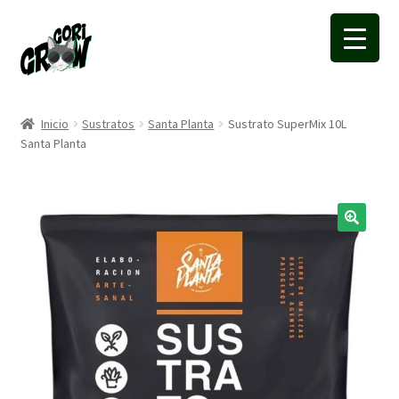
Ir
Ir
a
a
la
la
navegación
página
Inicio
Sustratos
Santa Planta
Sustrato SuperMix 10L
Santa Planta