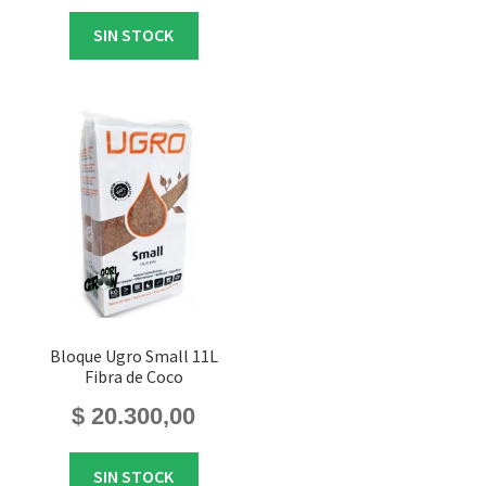
original
actual
SIN STOCK
era:
es:
$ 17.200,00.
$ 16.100,00.
Bloque Ugro Small 11L
Fibra de Coco
$
20.300,00
SIN STOCK