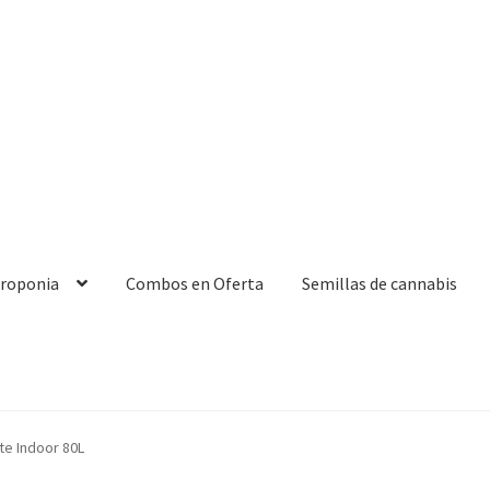
droponia
Combos en Oferta
Semillas de cannabis
te Indoor 80L