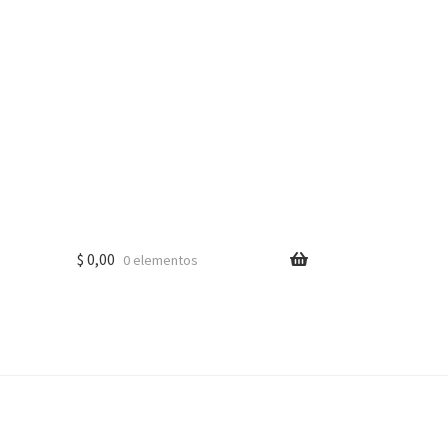
$
0,00
0 elementos