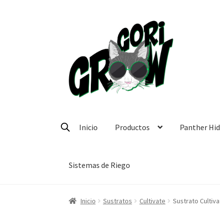
Ir
Ir
a
a
la
la
navegación
página
Inicio
Productos
Panther Hi
Sistemas de Riego
Inicio
Sustratos
Cultivate
Sustrato Cultiva