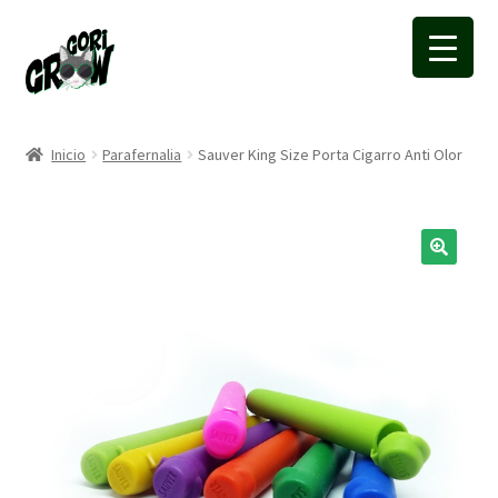
Ir
Ir
a
a
la
la
navegación
página
Inicio
Parafernalia
Sauver King Size Porta Cigarro Anti Olor