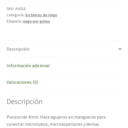
goteros
y
SKU:
AV018
Categoría:
Sistemas de riego
microtubos
Etiqueta:
riego por goteo
cantidad
Descripción
Información adicional
Valoraciones (0)
Descripción
Punzon de 4mm. Hace agujeros en mangueras para
conectar microtubos, microaspersores y demas.