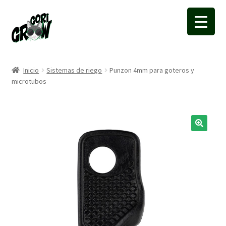
Ir
Ir
a
a
la
la
navegación
página
Inicio
Sistemas de riego
Punzon 4mm para goteros y
microtubos