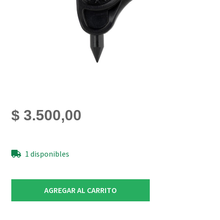
$
3.500,00
1 disponibles
Punzon
AGREGAR AL CARRITO
4mm
para