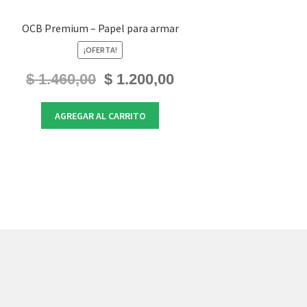
OCB Premium – Papel para armar
¡OFERTA!
El
El
$
1.460,00
$
1.200,00
precio
precio
original
actual
AGREGAR AL CARRITO
era:
es:
$ 1.460,00.
$ 1.200,00.