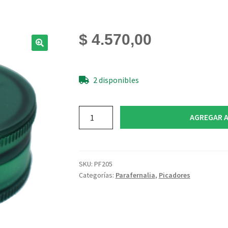
$
4.570,00
2 disponibles
Picador
AGREGAR A
Plastico
3
Partes
42mm
SKU:
PF205
cantidad
Categorías:
Parafernalia
,
Picadores