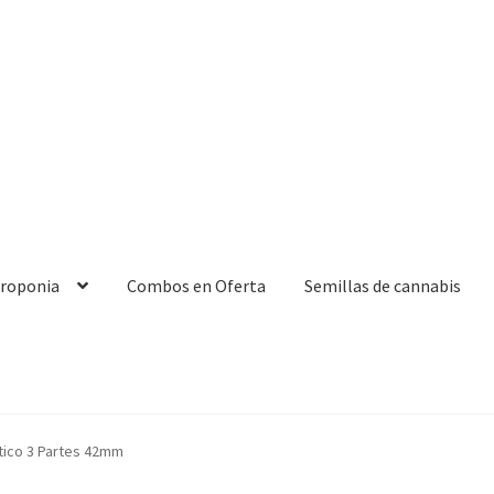
droponia
Combos en Oferta
Semillas de cannabis
tico 3 Partes 42mm