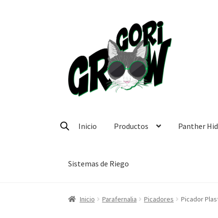
Ir
Ir
a
a
la
la
navegación
página
Inicio
Productos
Panther Hi
Sistemas de Riego
Inicio
Parafernalia
Picadores
Picador Plas