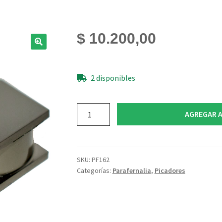
$
10.200,00
2 disponibles
picador
AGREGAR A
metal
hexagonal
cantidad
SKU:
PF162
Categorías:
Parafernalia
,
Picadores