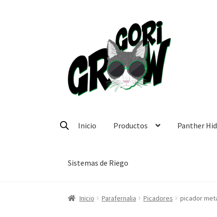
Ir
Ir
a
a
la
la
navegación
página
Inicio
Productos
Panther Hi
Sistemas de Riego
Inicio
Parafernalia
Picadores
picador met