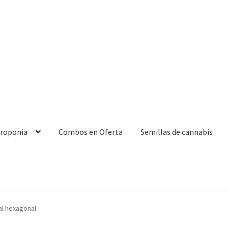
droponia
Combos en Oferta
Semillas de cannabis
al hexagonal