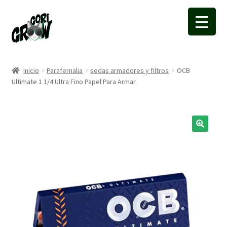
Ir
Ir
a
a
la
la
navegación
página
Inicio
Parafernalia
sedas armadores y filtros
OCB
Ultimate 1 1/4 Ultra Fino Papel Para Armar