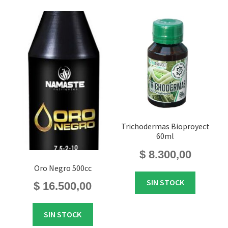
Trichodermas Bioproyect
60ml
$
8.300,00
Oro Negro 500cc
SIN STOCK
$
16.500,00
SIN STOCK