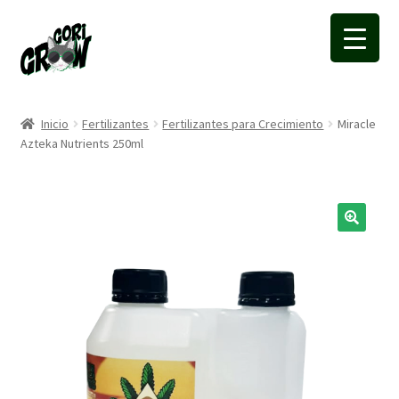
Ir
Ir
a
a
la
la
navegación
página
Inicio
Fertilizantes
Fertilizantes para Crecimiento
Miracle
Azteka Nutrients 250ml