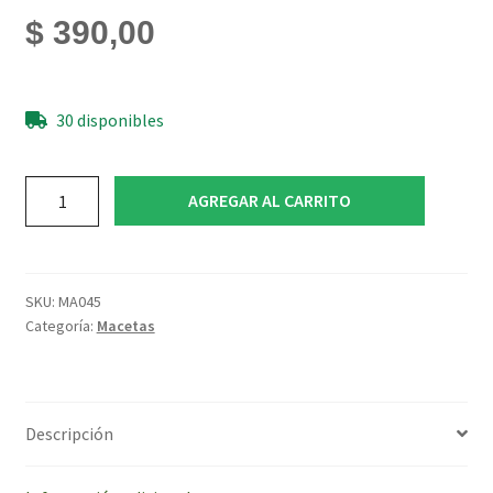
$
390,00
30 disponibles
Maceta
AGREGAR AL CARRITO
plastico
soplado
N14
cantidad
SKU:
MA045
Categoría:
Macetas
Descripción