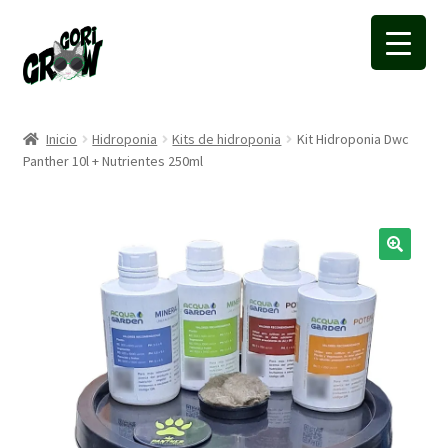
Ir
Ir
a
a
la
la
navegación
página
Inicio
Hidroponia
Kits de hidroponia
Kit Hidroponia Dwc
Panther 10l + Nutrientes 250ml