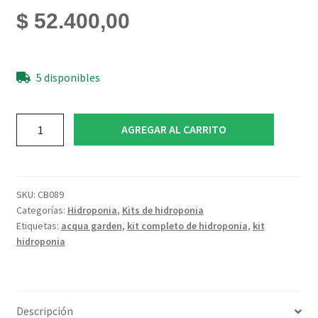
$
52.400,00
5 disponibles
Kit
AGREGAR AL CARRITO
Hidroponia
Dwc
Panther
10l
SKU:
CB089
+
Categorías:
Hidroponia
,
Kits de hidroponia
Etiquetas:
acqua garden
,
kit completo de hidroponia
,
kit
Nutrientes
hidroponia
250ml
cantidad
Descripción