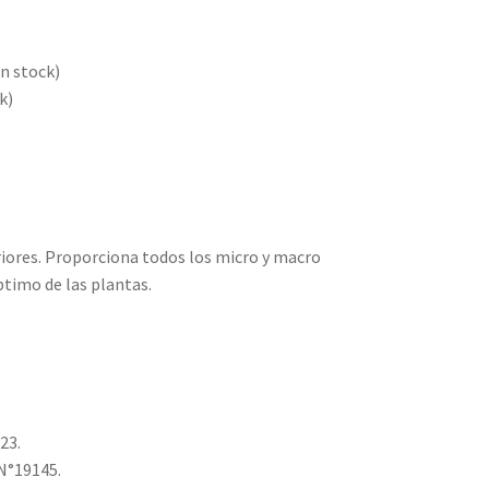
un stock)
k)
riores. Proporciona todos los micro y macro
ptimo de las plantas.
23.
N°19145.