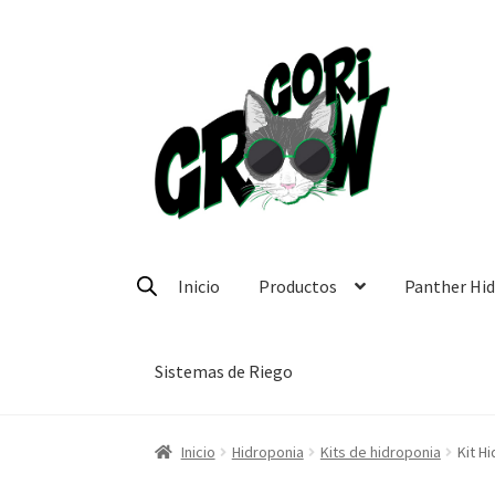
Ir
Ir
a
a
la
la
navegación
página
Inicio
Productos
Panther Hi
Sistemas de Riego
Inicio
Hidroponia
Kits de hidroponia
Kit H