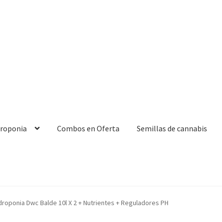
droponia
Combos en Oferta
Semillas de cannabis
idroponia Dwc Balde 10l X 2 + Nutrientes + Reguladores PH