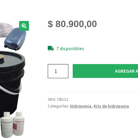
$
80.900,00
7 disponibles
Kit
AGREGAR A
Hidroponia
Dwc
Balde
10l
SKU:
CB111
X
Categorías:
Hidroponia
,
Kits de hidroponia
2
+
Nutrientes
+