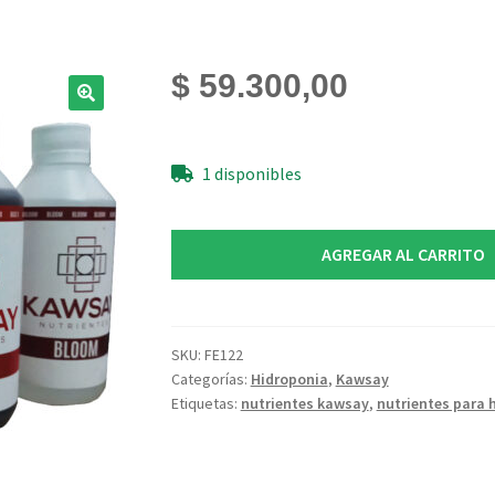
$
59.300,00
1 disponibles
Kawsay
AGREGAR AL CARRITO
Nutrientes
Hidroponia
Base
A
SKU:
FE122
Categorías:
Hidroponia
,
Kawsay
+
Etiquetas:
nutrientes kawsay
,
nutrientes para 
B
+
Vege
+