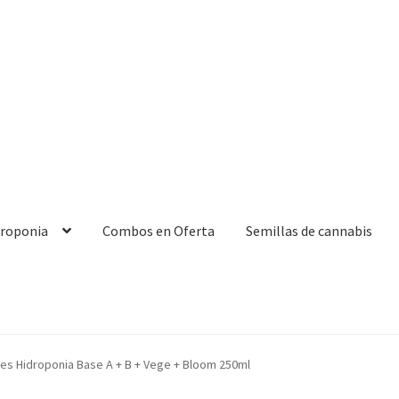
droponia
Combos en Oferta
Semillas de cannabis
es Hidroponia Base A + B + Vege + Bloom 250ml