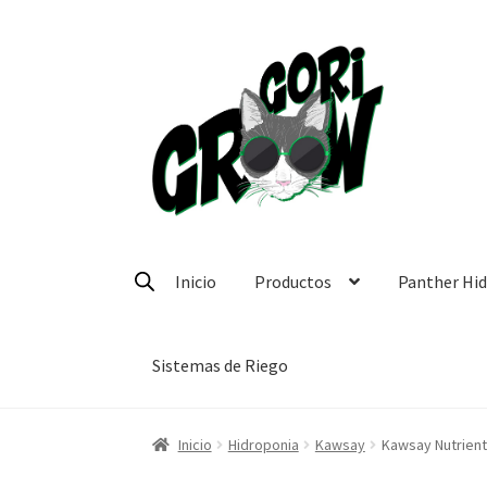
Ir
Ir
a
a
la
la
navegación
página
Inicio
Productos
Panther Hi
Sistemas de Riego
Inicio
Hidroponia
Kawsay
Kawsay Nutrient