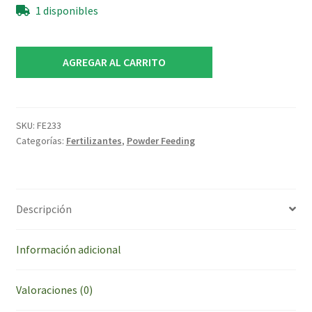
1 disponibles
feeding
AGREGAR AL CARRITO
50g
hybrid
cantidad
SKU:
FE233
Categorías:
Fertilizantes
,
Powder Feeding
Descripción
Información adicional
Valoraciones (0)