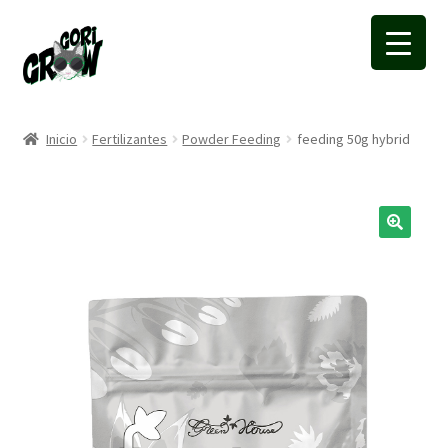
Ir
Ir
a
a
la
la
navegación
página
Inicio
Fertilizantes
Powder Feeding
feeding 50g hybrid