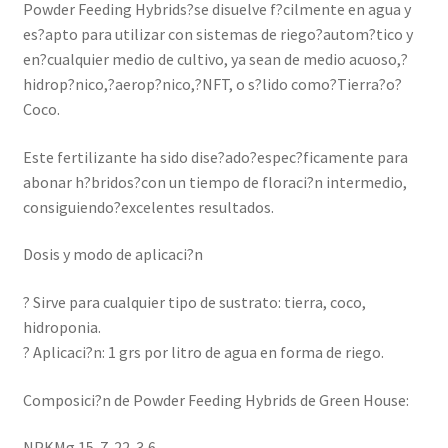
Powder Feeding Hybrids?se disuelve f?cilmente en agua y
es?apto para utilizar con sistemas de riego?autom?tico y
en?cualquier medio de cultivo, ya sean de medio acuoso,?
hidrop?nico,?aerop?nico,?NFT, o s?lido como?Tierra?o?
Coco.
Este fertilizante ha sido dise?ado?espec?ficamente para
abonar h?bridos?con un tiempo de floraci?n intermedio,
consiguiendo?excelentes resultados.
Dosis y modo de aplicaci?n
? Sirve para cualquier tipo de sustrato: tierra, coco,
hidroponia.
? Aplicaci?n: 1 grs por litro de agua en forma de riego.
Composici?n de Powder Feeding Hybrids de Green House:
NPKMg 15-7-22-3,6