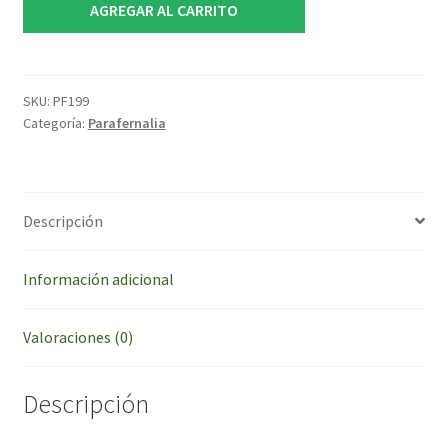
AGREGAR AL CARRITO
Electrico3
Rayos
Fun
Madera
SKU:
PF199
Categoría:
Parafernalia
cantidad
Descripción
Información adicional
Valoraciones (0)
Descripción