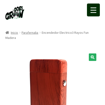
Ir
Ir
a
a
la
la
navegación
página
Inicio
Parafernalia
Encendedor Electrico3 Rayos Fun
Madera