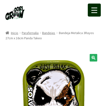
Ir
Ir
a
a
la
la
navegación
página
Inicio
Parafernalia
Bandejas
Bandeja Metalica 3Rayos
27cm x 16cm Panda Takeo