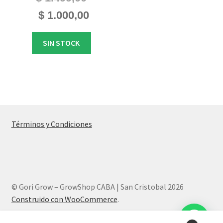
El
El
$
1.000,00
precio
precio
original
actual
SIN STOCK
era:
es:
$ 1.499,00.
$ 1.000,00.
Términos y Condiciones
© Gori Grow – GrowShop CABA | San Cristobal 2026
Construido con WooCommerce
.