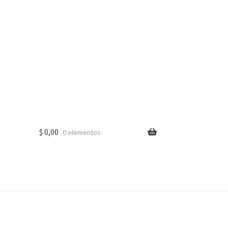
$
0,00
0 elementos