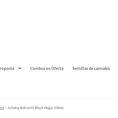
droponia
Combos en Oferta
Semillas de cannabis
ion
Azteka Nutrients Black Magic 500ml