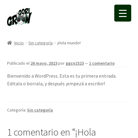
Ir
Ir
a
a
la
la
navegación
página
Inicio
Sin categoría
¡Hola mundo!
Publicado el
26 mayo, 2023
por
ggcn1523
—
1 comentario
Bienvenido a WordPress. Esta es tu primera entrada.
Editala o borrala, y después ¡empezá a escribir!
Categoría:
Sin categoría
1 comentario en “
¡Hola