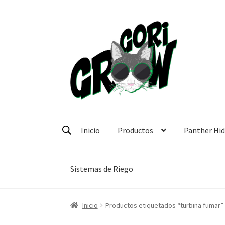
Ir
Ir
a
a
la
la
navegación
página
Inicio
Productos
Panther Hi
Sistemas de Riego
Inicio
Productos etiquetados “turbina fumar”