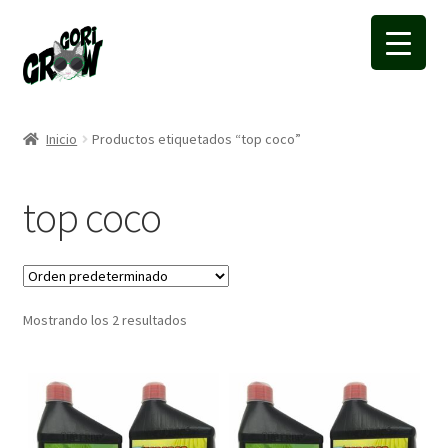
Ir
Ir
a
a
la
la
navegación
página
Inicio
Productos etiquetados “top coco”
top coco
Mostrando los 2 resultados