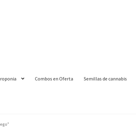
droponia
Combos en Oferta
Semillas de cannabis
iego”