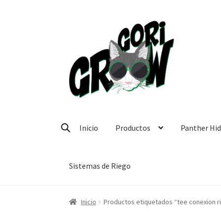
Ir
Ir
a
a
la
la
navegación
página
Inicio
Productos
Panther Hi
Sistemas de Riego
Inicio
Productos etiquetados “tee conexion r