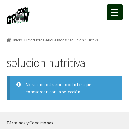
Ir
Ir
a
a
la
la
navegación
página
Inicio
Productos etiquetados “solucion nutritiva”
solucion nutritiva
No se encontraron productos que
concuerden con la selección.
Términos y Condiciones